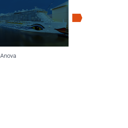
DAnova
AIDAstella