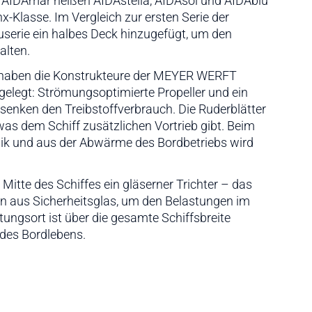
er AIDAmar heißen AIDAstella, AIDAsol und AIDAblu
x-Klasse. Im Vergleich zur ersten Serie der
serie ein halbes Deck hinzugefügt, um den
alten.
t haben die Konstrukteure der MEYER WERFT
 gelegt: Strömungsoptimierte Propeller und ein
enken den Treibstoffverbrauch. Die Ruderblätter
was dem Schiff zusätzlichen Vortrieb gibt. Beim
hnik und aus der Abwärme des Bordbetriebs wird
 Mitte des Schiffes ein gläserner Trichter – das
n aus Sicherheitsglas, um den Belastungen im
tungsort ist über die gesamte Schiffsbreite
 des Bordlebens.