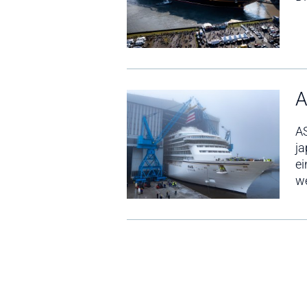
A
AS
j
ei
we