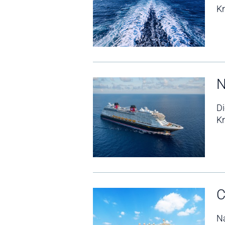
Kr
N
D
Kr
C
Na