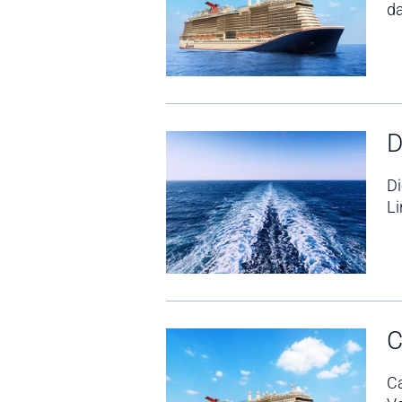
da
D
Di
Li
C
Ca