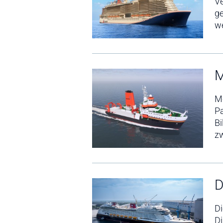
Ve
ge
w
M
M
Pa
Bi
z
D
Di
Di