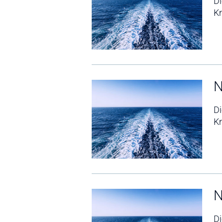
D
Kr
N
D
Kr
N
D