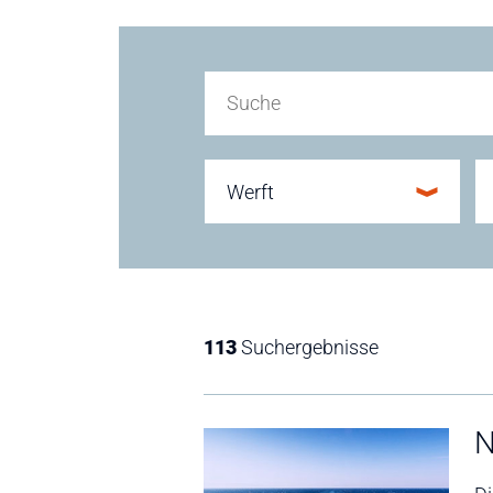
Werft
113
Suchergebnisse
N