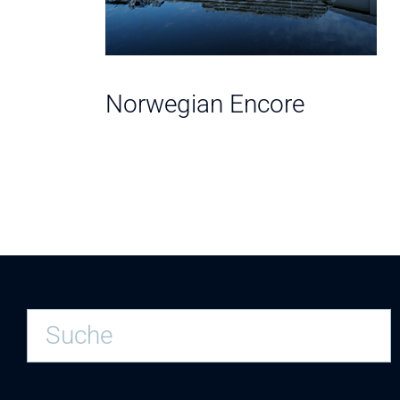
r
Norwegian Encore
N