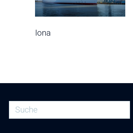
Iona
A