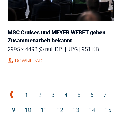
MSC Cruises und MEYER WERFT geben
Zusammenarbeit bekannt
2995 x 4493 @ null DPI
JPG
951 KB
DOWNLOAD
1
2
3
4
5
6
7
9
10
11
12
13
14
15